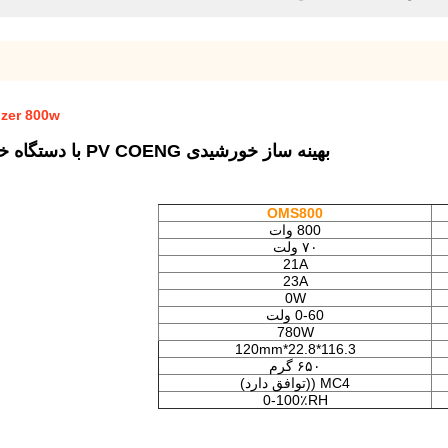
 Optimizer 800w
بهینه ساز خورشیدی PV COENG با دستگاه خاموش کردن سریع برای سیستم انرژی خورشیدی
OMS800
800 وات
۷۰ ولت
21A
23A
0W
0-60 ولت
780W
116.3*22.8*120mm
۶۵۰ گرم
MC4 ((توافق دارد)
0-100٪RH