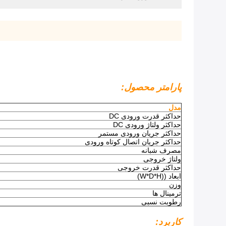
پارامتر محصول:
مدل
حداکثر قدرت ورودی DC
حداکثر ولتاژ ورودی DC
حداکثر جریان ورودی مستمر
حداکثر جریان اتصال کوتاه ورودی
مصرف شبانه
ولتاژ خروجی
حداکثر قدرت خروجی
ابعاد ((W*D*H)
وزن
ترمینال ها
رطوبت نسبی
کاربرد: