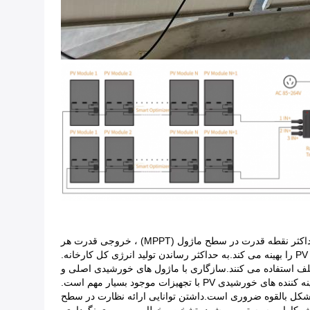
نیروگاه های خورشیدی در مقیاس بزرگ اغلب با سناریوهای پیچیده سایه گذاری و مانع مواجه می شوند. ردیابی حداکثر نقطه قدرت در سطح ماژول (MPPT) ، خروجی قدرت هر
انه.
ون ماژول های PV و اینورترهای مارک ها و مدل های مختلف استفاده می کنند.سازگاری با ماژول های خورشیدی اصلی و
 با تجهیزات موجود بسیار مهم است.
ریع به هرگونه مشکل بالقوه ضروری است.داشتن توانایی ارائه نظارت در سطح