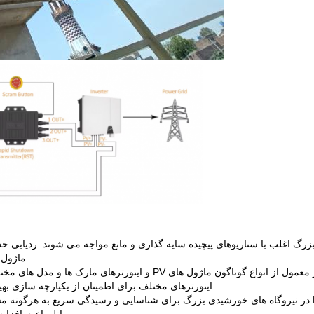
ماژول PV را بهینه می کند.به حداکثر رساندن تولید انرژی کل کارخ
: نیروگاه های خورشیدی در مقیاس بزرگ به طور معمول از انواع گوناگ
اینورترهای مختلف برای اطمینان از یکپارچه سازی بهینه کننده های خورشیدی PV
نظارت در زمان واقعی بر هر ماژول PV در نیروگاه های خورشیدی بزرگ برای شناسایی و رسیدگی س