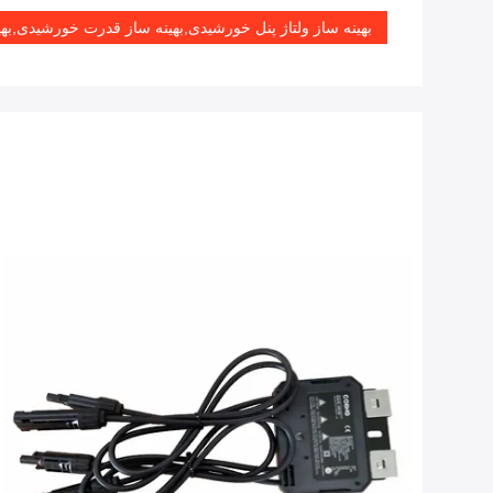
بهینه ساز ولتاژ پنل خورشیدی,بهینه ساز قدرت خورشیدی,بهین