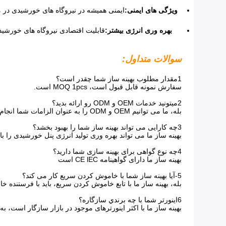
ویژگی های ایمنی:
بهره وری انرژی بیشتر:
سوالات متداول:
1مقدار مطلوب بهینه ساز شما چقدر است؟
سفارش نمونه قابل قبول است، MOQ 1pcs است.
2میتونید خدمات OEM و ODM رو ارائه بدید؟
بله، ما می توانیم OEM و ODM را به عنوان الزامات شما انجام دهیم.
3چه کارایی می تواند بهینه ساز شما را بهبود بخشد؟
بهینه ساز ما می تواند بهره وری تولید انرژی پنل خورشیدی را با 5-25% بر اساس شرایط مختلف بهبود بخش
4چه نوع گواهی برای بهینه سازی شما دارید؟
بهینه ساز ما دارای گواهینامه CE lEC است
5-آیا بهینه ساز شما با خاموش کردن سریع کار می کند؟
بله، بهینه ساز ما با تابع خاموش کردن سریع، باید با فرستنده 
6اينورتر شما با چه برندي سازگاره؟
بهینه ساز ما با اکثر اینورترهای موجود در بازار سازگار است، به