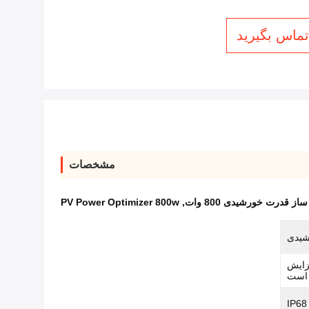
 تماس بگیرید
مشخصات
ز قدرت خورشیدی 800 وات
,
PV Power Optimizer 800w
شیدی
 درصد افزایش
 است
IP68