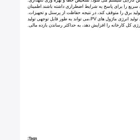
یش کارایی سیستم می شود، تشخیص خطا و بهره وری نگهداری.
گ اولویت دارد. بهینه سازان خورشیدی PV باید قابلیت خاموش شدن سریع را برای پاسخ به شرایط اضطراری داشته باشند.اطمینان
ولید برق را متوقف کند، در نتیجه حفاظت از پرسنل و تجهیزات.
قابلیت اقتصادی نیروگاه های خورشیدی در مقیاس بزرگ بسیار مهم است. بهینه سازان خورشیدی PV، با بهینه سازی تولید انرژی ماژول های PV،می تواند به طور قابل توجهی تولید
رژی کل کارخانه را افزایش دهد، به حداکثر رساندن بازده مالی.
Tags: