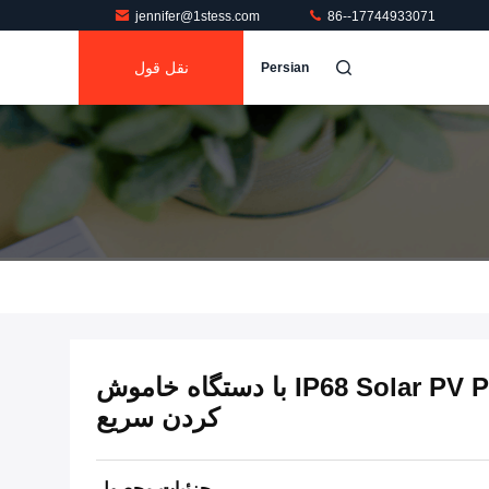
jennifer@1stess.com
86--17744933071
نقل قول
Persian
IP68 Solar PV Power Optimizer 800w با دستگاه خاموش
کردن سریع
جزئیات محصول