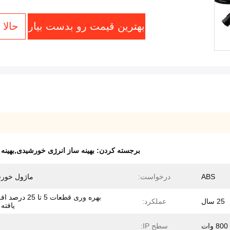
بهترین قیمت رو بدست بیار
حالا
برجسته کردن:
بهینه ساز انرژی خورشیدی,بهینه سا
ABS
درخواست:
ماژول خور
بهره وری قطعات 5 تا 25
25 سال
عملکرد:
یافته
800 وات
سطح IP: