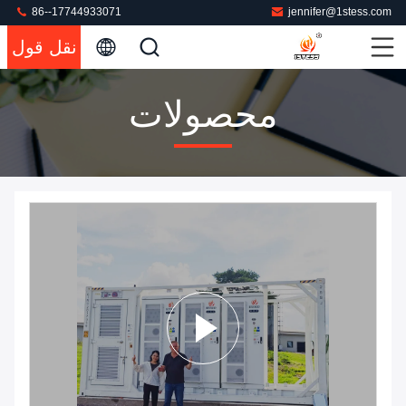
86--17744933071
jennifer@1stess.com
نقل قول
محصولات