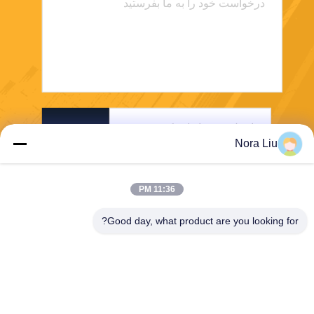
بفرست
Nora Liu
11:36 PM
Good day, what product are you looking for?
Shenzhen First Tech Co., Ltd.
jennifer@1stess.com
86--17744933071
1404-1405A برج A، مرکز خلا
قیت مالی هوآهای، شماره 507