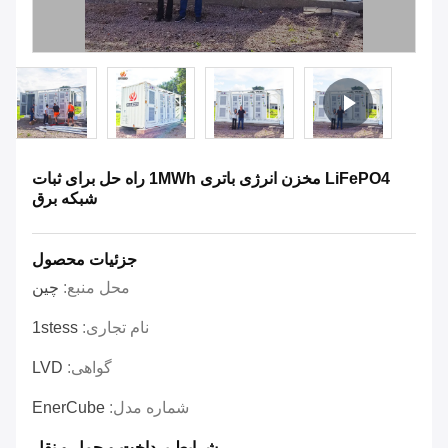
LiFePO4 مخزن انرژی باتری 1MWh راه حل برای ثبات
شبکه برق
جزئیات محصول
محل منبع:
چین
نام تجاری:
1stess
گواهی:
LVD
شماره مدل:
EnerCube
شرایط پرداخت و حمل و نقل