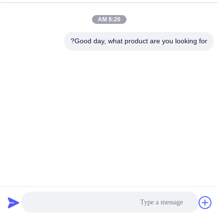
8:26 AM
Good day, what product are you looking for?
باتری لیتیوم مدل lifepo4 نصب روی دیوار سیستم باتری ذخیره
انرژی خورشیدی
5باتری لیتیوم یون ۱۲ کیلو وات
2025-04-08
87 نظرات