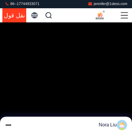
86--17744933071
jennifer@1stess.com
نقل قول
Nora Liu