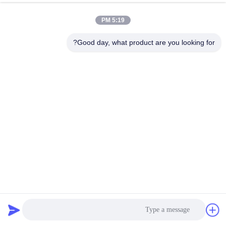
5:19 PM
Good day, what product are you looking for?
4kW خانه خارج از شبکه هیبرید اینورتر خورشیدی RS232 حالت
شارژ MPPT 50Hz / 60Hz
اینورتر خورشیدی هیبریدی خارج از شبکه
2024-11-15
273 نظرات