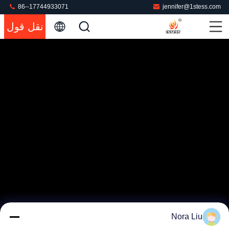
86--17744933071
jennifer@1stess.com
نقل قول
Nora Liu