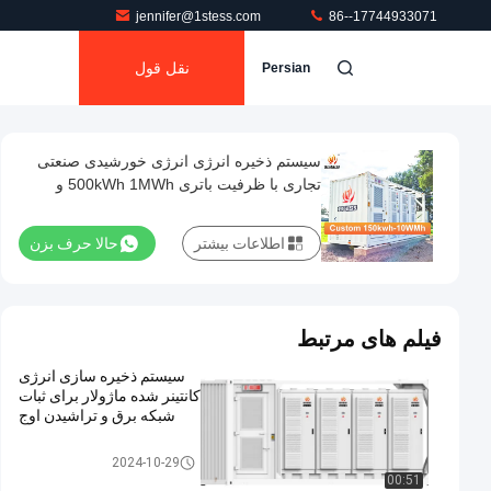
jennifer@1stess.com
86--17744933071
نقل قول
Persian
سیستم ذخیره انرژی انرژی خورشیدی صنعتی
تجاری با ظرفیت باتری 500kWh 1MWh و
نظارت و کنترل از راه دور
اطلاعات بیشتر
حالا حرف بزن
فیلم های مرتبط
سیستم ذخیره سازی انرژی
کانتینر شده ماژولار برای ثبات
شبکه برق و تراشیدن اوج
سیستم ذخیره انرژی باتری ظرفی
2024-10-29
00:51