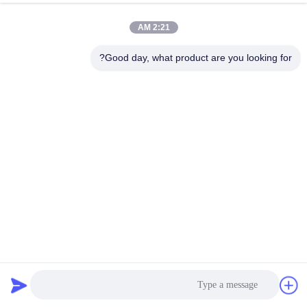
2:21 AM
Good day, what product are you looking for?
سیستم ذخیره سازی انرژی تجاری و صنعتی 372kWh کابینت
باتری ولتاژ بالا با باتری خنک کننده مایع
سیستم ذخیره انرژی باتری ظرفی
2024-12-24
34 نظرات