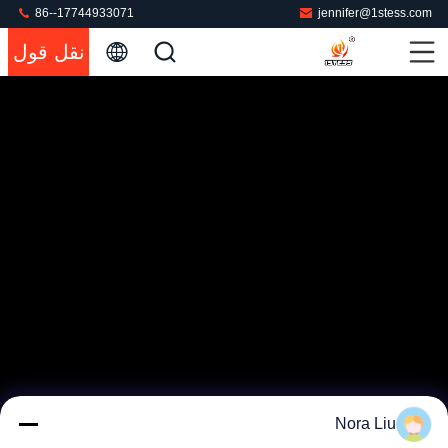
86--17744933071
jennifer@1stess.com
نقل قول
Nora Liu